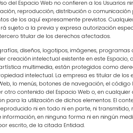
so del Espacio Web no confieren a los Usuarios n
lotación, reproducción, distribución o comunicació
ntos de los aquí expresamente previstos. Cualquie
rá sujeto a la previa y expresa autorización esp
tercero titular de los derechos afectados.
ografías, diseños, logotipos, imágenes, programa
ier creación intelectual existente en este Espacio,
artística multimedia, están protegidos como dere
ropiedad intelectual. La empresa es titular de los
Web, lo menús, botones de navegación, el código H
ier otro contenido del Espacio Web o, en cualquier
n para la utilización de dichos elementos. El cont
producido ni en todo ni en parte, ni transmitido, 
 información, en ninguna forma ni en ningún med
por escrito, de la citada Entidad.