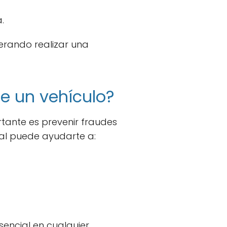
.
derando realizar una
de un vehículo?
ortante es prevenir fraudes
eal puede ayudarte a:
esencial en cualquier