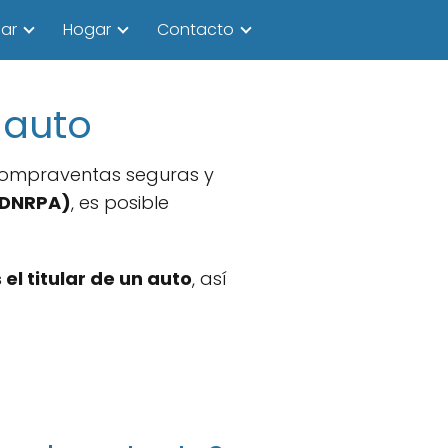
ar
Hogar
Contacto
 auto
r compraventas seguras y
 (DNRPA)
, es posible
el titular de un auto
, así